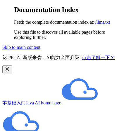
Documentation Index
Fetch the complete documentation index at:
/llms.txt
Use this file to discover all available pages before
exploring further.
Skip to main content
🚀 PIG AI 新版来袭：AI能力全面升级!
点击了解一下？
零基础入门Java AI
home page