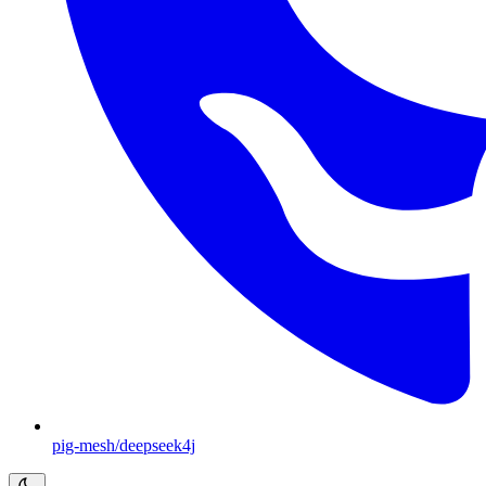
pig-mesh/deepseek4j