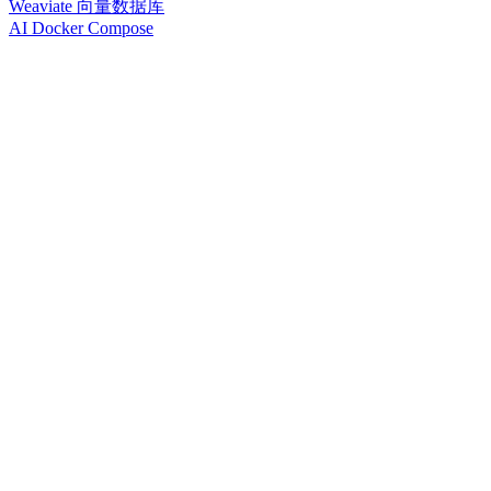
Weaviate 向量数据库
AI Docker Compose