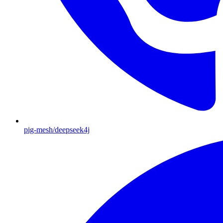
pig-mesh/deepseek4j