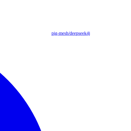
pig-mesh/deepseek4j