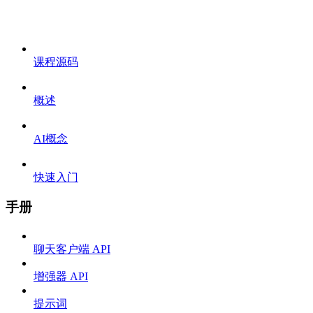
课程源码
概述
AI概念
快速入门
手册
聊天客户端 API
增强器 API
提示词