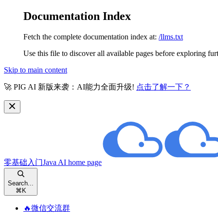
Documentation Index
Fetch the complete documentation index at:
/llms.txt
Use this file to discover all available pages before exploring fur
Skip to main content
🚀 PIG AI 新版来袭：AI能力全面升级!
点击了解一下？
零基础入门Java AI
home page
Search...
⌘
K
🔥微信交流群