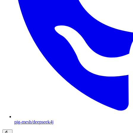
pig-mesh/deepseek4j