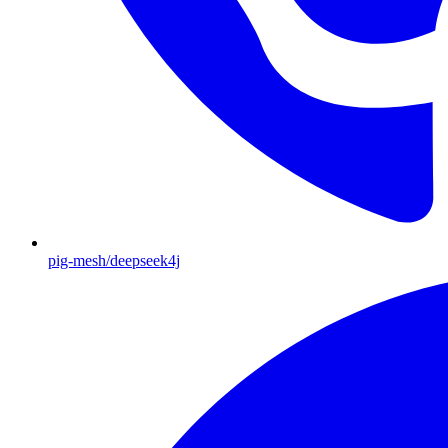
pig-mesh/deepseek4j