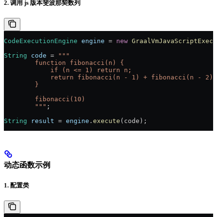
2. 调用 js 版本斐波那契数列
CodeExecutionEngine
 engine
 =
 new
 GraalVmJavaScriptExecu
String
 code
 =
 """
        function fibonacci(n) {
            if (n <= 1) return n;
            return fibonacci(n - 1) + fibonacci(n - 2);
        }
        fibonacci(10)
        """
;
String
 result
 =
 engine
.
execute
(code);
动态函数示例
1. 配置类