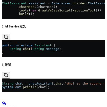
ChatAssistant
 assistant
 =
 AiServices
.
builder
(
ChatAssist
        .
chatModel
(chatModel)
        .
tools
(
new
 GraalVmJavaScriptExecutionTool
())
        .
build
();
2. AI Service 定义
public
 interface
 Assistant
 {
    String
 chat
(
String
 message
);
}
3. 测试
String
 chat
 =
 chatAssistant
.
chat
(
"What is the square ro
System
.
out
.
println
(chat);