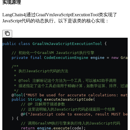
实现原理
LangChain4j通过GraalVmJavaScriptExecutionTool类实现了
JavaScript代码的动态执行。以下是该类的核心实现：
public
 class
 GraalVmJavaScriptExecutionTool
 {
    // 初始化一个GraalVM JavaScript执行引擎
    private
 final
 CodeExecutionEngine
 engine
 =
 new
 Graa
    /**
     * 执行JavaScript代码的方法
     * 
     * @Tool 注解标记这个方法为一个工具，可以被AI助手调用
     * 描述指定了这个工具必须用于精确计算，如数学运算、排序、过
     */
    @
Tool
(
"MUST be used for accurate calculations: math
    public
 String
 executeJavaScriptCode
(
        // @P 注解用于描述参数
        // 这里说明输入的JavaScript代码必须返回一个结果
        @
P
(
"JavaScript code to execute, result MUST be 
    ) {
        // 调用GraalVM执行引擎来执行传入的JavaScript代码
        return
 engine
.
execute
(code);