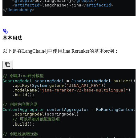
    <
groupId
>
dev.langchain4j
</
groupId
>
    <
artifactId
>
langchain4j-jina
</
artifactId
>
</
dependency
>
基本用法
以下是在LangChain4j中使用Jina Reranker的基本示例：
// 创建Jina评分模型
ScoringModel
 scoringModel
 =
 JinaScoringModel
.
builder
()
    .
apiKey
(
System
.
getenv
(
"JINA_API_KEY"
))
    .
modelName
(
"jina-reranker-v2-base-multilingual"
)
    .
build
();
// 创建内容聚合器
ContentAggregator
 contentAggregator
 =
 ReRankingContentA
    .
scoringModel
(scoringModel)
    // 可以添加其他配置选项
    .
build
();
// 创建检索增强器