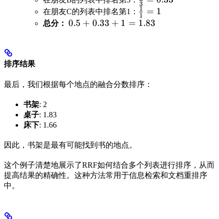
0.33
3
1
0.5
{3} =
=
\frac{1}
=
1
在朋友C的列表中排名第1：
1
0.33
1.66
{1} = 1
0.5
0.5
+
0.33
+
1
=
1.83
总分：
+
0.33
+ 1
排序结果
=
1.83
最后，我们根据每个地点的融合分数排序：
书架
: 2
桌子
: 1.83
床下
: 1.66
因此，书架是最有可能找到书的地点。
这个例子清楚地展示了RRF如何结合多个列表进行排序，从而
提高结果的精确性。这种方法常用于信息检索和文档重排序
中。