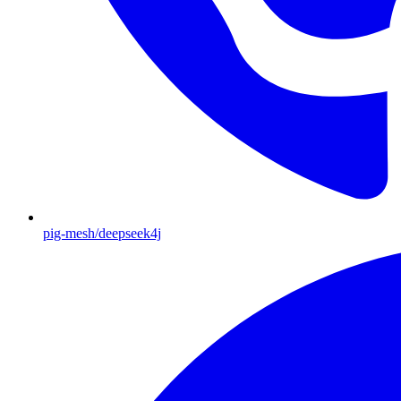
pig-mesh/deepseek4j