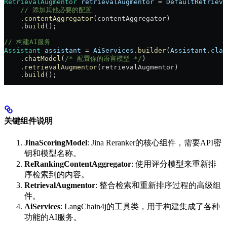
RetrievalAugmentor
 retrievalAugmentor
 =
 DefaultRetrieva
    // 添加其他必要的配置
    .
contentAggregator
(contentAggregator)
    .
build
();
// 构建AI服务
Assistant
 assistant
 =
 AiServices
.
builder
(
Assistant
.
clas
    .
chatModel
(
/* 配置你的语言模型 */
)
    .
retrievalAugmentor
(retrievalAugmentor)
    .
build
();
关键组件说明
JinaScoringModel
: Jina Reranker的核心组件，需要API密
钥和模型名称。
ReRankingContentAggregator
: 使用评分模型来重新排
序检索到的内容。
RetrievalAugmentor
: 整合检索和重新排序过程的高级组
件。
AiServices
: LangChain4j的工具类，用于构建集成了各种
功能的AI服务。