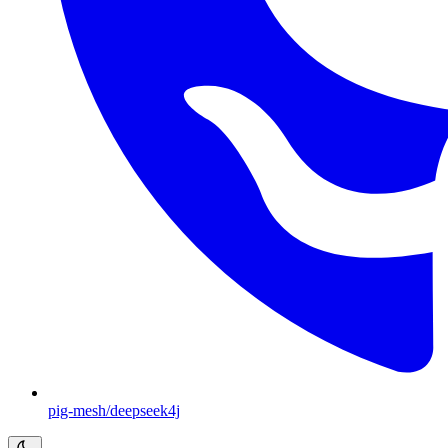
pig-mesh/deepseek4j