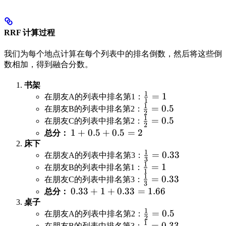
RRF 计算过程
我们为每个地点计算在每个列表中的排名倒数，然后将这些倒
数相加，得到融合分数。
书架
1
\frac{1}
=
1
在朋友A的列表中排名第1：
1
1
{1} = 1
\frac{1}
=
0.5
在朋友B的列表中排名第2：
2
1
{2} =
\frac{1}
=
0.5
在朋友C的列表中排名第2：
2
0.5
{2} =
1
1
+
0.5
+
0.5
=
2
总分：
0.5
+
床下
1
\frac{1}
=
0.33
0.5
在朋友A的列表中排名第3：
3
1
{3} =
\frac{1}
=
1
+
在朋友B的列表中排名第1：
1
1
0.33
{1} = 1
0.5
\frac{1}
=
0.33
在朋友C的列表中排名第3：
3
=
{3} =
0.33
0.33
+
1
+
0.33
=
1.66
总分：
2
0.33
+ 1
桌子
1
\frac{1}
=
0.5
+
在朋友A的列表中排名第2：
2
1
{2} =
\frac{1}
=
0.33
在朋友B的列表中排名第3：